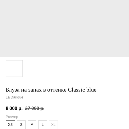
Блуза на запах в оттенке Classic blue
La Darique
8 000
р.
27 000
р.
Размер
XS
S
M
L
XL