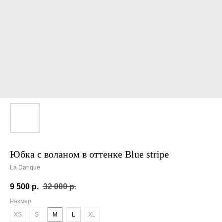
Юбка с воланом в оттенке Blue stripe
La Darique
9 500
р.
32 000
р.
Размер
XS
S
M
L
XL