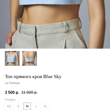
Топ прямого кроя Blue Sky
La Darique
3 500
р.
11 000
р.
Размер
XS
S
M
L
XL