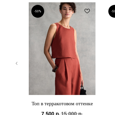
-50%
-5
 жакет
Топ в терракотовом оттенке
7 500
р.
15 000
р.