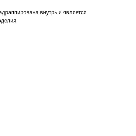
адраппирована внутрь и является
зделия