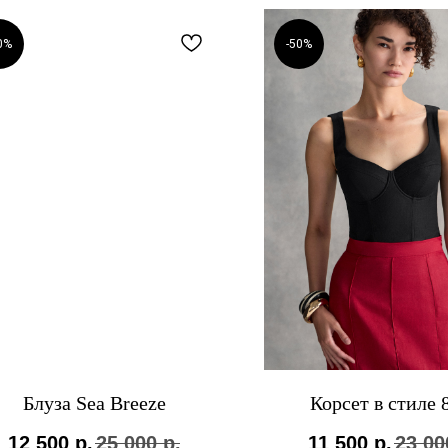
0%
-50%
Блуза Sea Breeze
Корсет в стиле 
12 500
р.
25 000
р.
11 500
р.
23 00