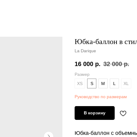
Юбка-баллон в стил
La Darique
16 000
р.
32 000
р.
Размер
XS
S
M
L
XL
Руководство по размерам
В корзину
Юбка-баллон с объемны