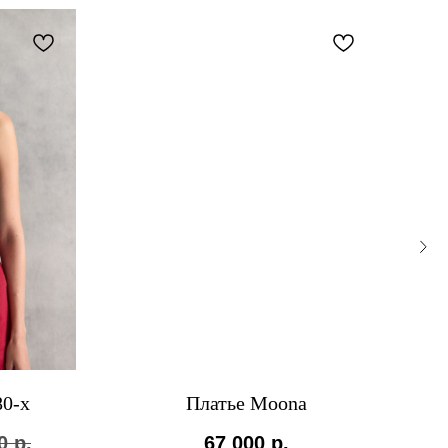
-
80-х
Платье Moona
0
р.
67 000
р.